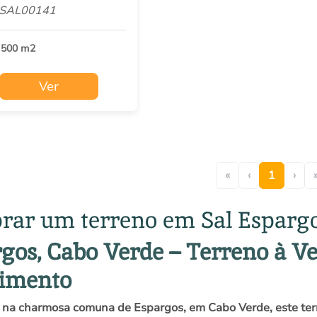
 SAL00141
 500 m2
Ver
«
‹
1
›
ar um terreno em Sal Esparg
gos, Cabo Verde – Terreno à V
cimento
 na charmosa comuna de Espargos, em Cabo Verde, este te