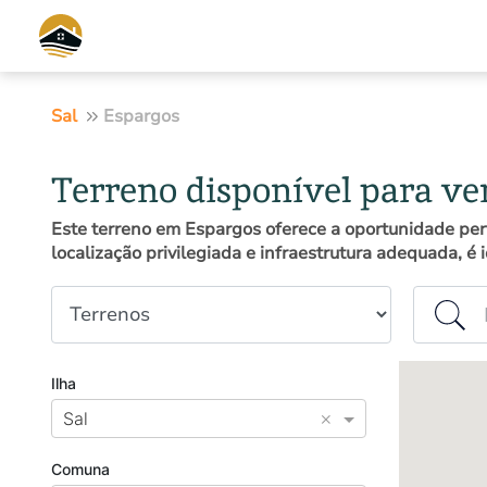
Sal
Espargos
Terreno disponível para v
Este terreno em Espargos oferece a oportunidade per
localização privilegiada e infraestrutura adequada, é 
Tipo de propriedade
Ilha ou c
Ilha
×
Sal
Comuna