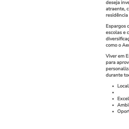
deseja inv
atraente, 
residência
Espargos d
escolas e 
diversific
como o Aer
Viver em E
para aprov
personaliz
durante to
Local
Excel
Ambie
Oport