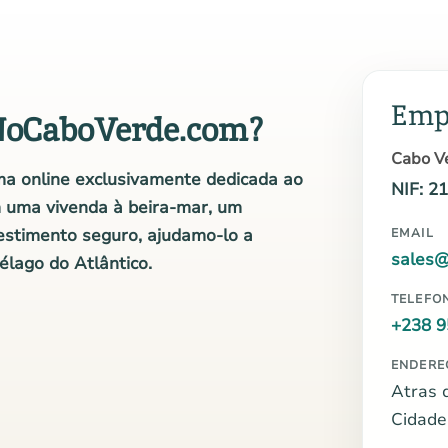
Emp
NoCaboVerde.com?
Cabo Ve
a online exclusivamente dedicada ao
NIF: 2
m uma vivenda à beira-mar, um
estimento seguro, ajudamo-lo a
EMAIL
sales
élago do Atlântico.
TELEFO
+238 9
ENDERE
Atras 
Cidade