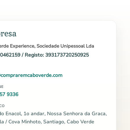
resa
rde Experience, Sociedade Unipessoal Lda
10462159 / Registo: 393173720250925
@compraremcaboverde.com
NE
57 9336
CO
do Enacol, 1o andar, Nossa Senhora da Graca,
la / Cova Minhoto, Santiago, Cabo Verde