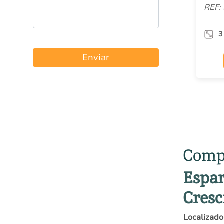
REF:
3
Enviar
Compr
Espar
Cres
Localizado