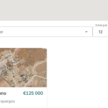
Itens por
12
or
eno
€125 000
Espargos