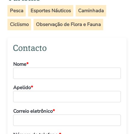
Pesca
Esportes Náuticos
Caminhada
Ciclismo
Observação de Flora e Fauna
Contacto
Nome
*
Apelido
*
Correio eletrônico
*