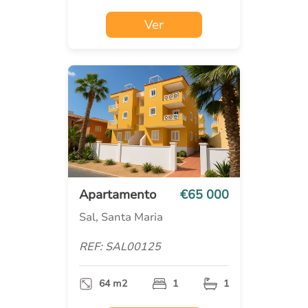
Ver
Apartamento
€65 000
Sal, Santa Maria
REF: SAL00125
64 m2
1
1