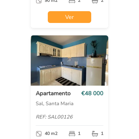
90 m2
2
2
Ver
Apartamento
€48 000
Sal, Santa Maria
REF: SAL00126
40 m2
1
1