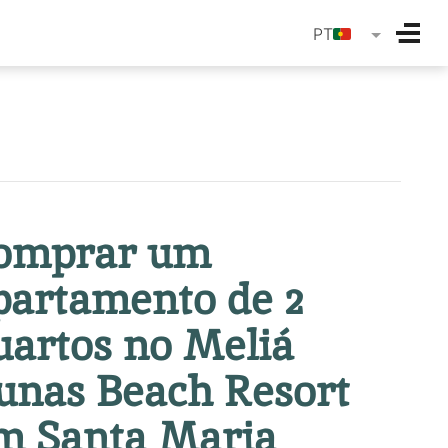
langua
PT
omprar um
partamento de 2
uartos no Meliá
unas Beach Resort
m Santa Maria