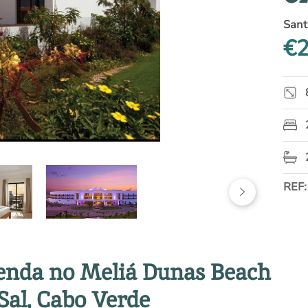
Sant
€2
REF:
 venda no Meliá Dunas Beach
Sal, Cabo Verde