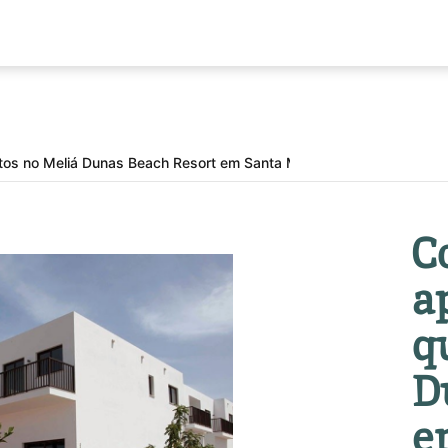
os no Meliá Dunas Beach Resort em Santa Maria
C
a
q
D
e