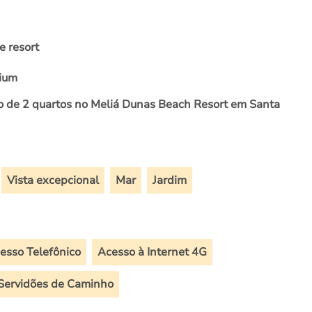
e resort
mium
 de 2 quartos no Meliá Dunas Beach Resort em Santa
Vista excepcional
Mar
Jardim
esso Telefônico
Acesso à Internet 4G
Servidões de Caminho