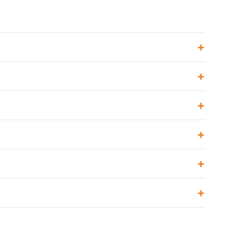
+
+
+
+
+
+