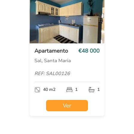
Apartamento
€48 000
Sal, Santa Maria
REF: SAL00126
40 m2
1
1
Ver