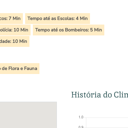
os: 7 Min
Tempo até as Escolas: 4 Min
lícia: 10 Min
Tempo até os Bombeiros: 5 Min
dade: 10 Min
 de Flora e Fauna
História do Cli