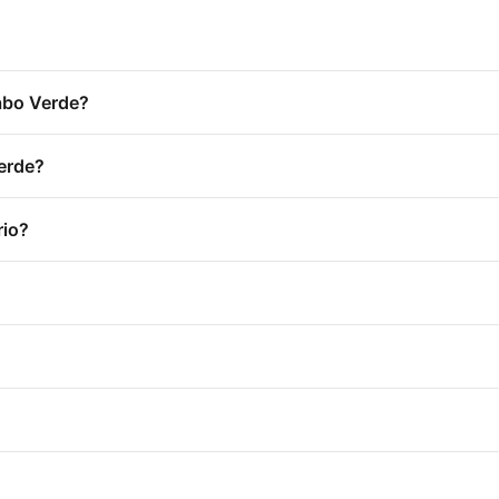
abo Verde?
erde?
rio?