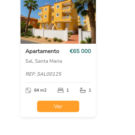
Apartamento
€65 000
Sal, Santa Maria
REF: SAL00125
64 m2
1
1
Ver