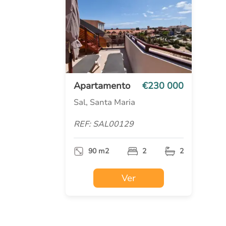
Apartamento
€230 000
Sal, Santa Maria
REF: SAL00129
90 m2
2
2
Ver