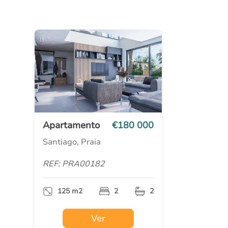
Apartamento
€180 000
Santiago, Praia
REF: PRA00182
125 m2
2
2
Ver