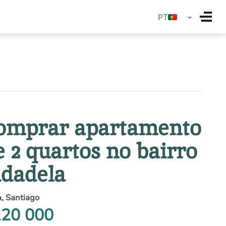
langua
PT
omprar apartamento
e 2 quartos no bairro
idadela
a, Santiago
20 000