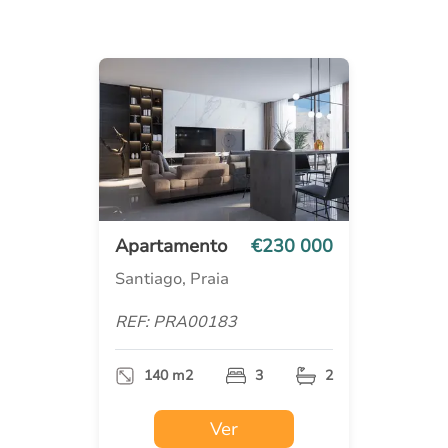
Apartamento
€230 000
Santiago, Praia
REF: PRA00183
140 m2
3
2
Ver