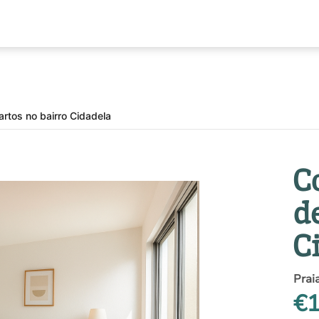
rtos no bairro Cidadela
C
d
C
Prai
€1