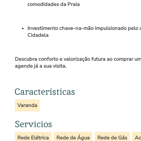
comodidades da Praia
Investimento chave-na-mão impulsionado pelo a
Cidadela
Descubra conforto e valorização futura ao comprar u
agende já a sua visita.
Características
Varanda
Servicios
Rede Elétrica
Rede de Água
Rede de Gás
Ac