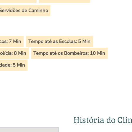
Servidões de Caminho
os: 7 Min
Tempo até as Escolas: 5 Min
lícia: 8 Min
Tempo até os Bombeiros: 10 Min
dade: 5 Min
História do Cli