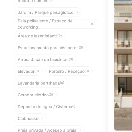
Rooftop comum
(0)
Jardim / Parque paisagístico
(0)
Sala polivalente / Espaço de
(0)
coworking
Área de lazer infantil
(0)
Estacionamento para visitantes
(0)
Arrecadação de bicicletas
(0)
Elevador
Porteiro / Receção
(0)
(0)
Lavandaria partilhada
(0)
Gerador elétrico
(0)
Depósito de água / Cisterna
(0)
Clubhouse
(0)
Praia privada / Acesso à praia
(0)