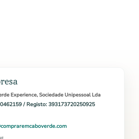
resa
rde Experience, Sociedade Unipessoal Lda
10462159 / Registo: 393173720250925
@compraremcaboverde.com
NE