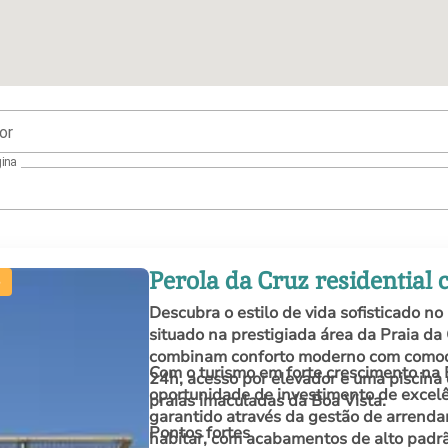
or
ina
Perola da Cruz residential
Descubra o estilo de vida sofisticado n
situado na prestigiada área da Praia da
combinam conforto moderno com comodi
Com o turismo em forte crescimento na 
24h, acesso por elevador e uma piscina
oportunidade de investimento de excel
praias imaculadas da Boa Vista.
garantido através da gestão de arrenda
Pontos fortes
habitar, com acabamentos de alto padrão