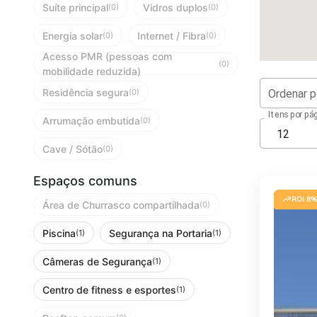
Suíte principal
Vidros duplos
(0)
(0)
Energia solar
Internet / Fibra
(0)
(0)
Acesso PMR (pessoas com
(0)
mobilidade reduzida)
Residência segura
Ordenar p
(0)
Itens por pág
Arrumação embutida
(0)
12
Cave / Sótão
(0)
Espaços comuns
ROI 8%
Área de Churrasco compartilhada
(0)
Piscina
Segurança na Portaria
(1)
(1)
Câmeras de Segurança
(1)
Centro de fitness e esportes
(1)