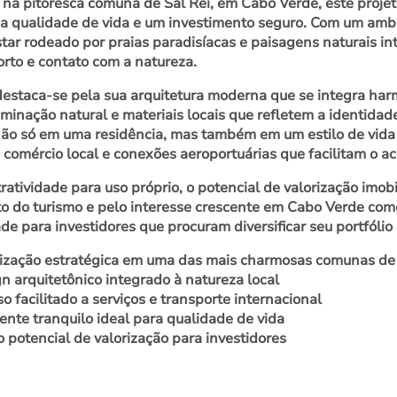
 na pitoresca comuna de Sal Rei, em Cabo Verde, este projet
 qualidade de vida e um investimento seguro. Com um ambien
star rodeado por praias paradisíacas e paisagens naturais in
orto e contato com a natureza.
destaca-se pela sua arquitetura moderna que se integra ha
uminação natural e materiais locais que refletem a identidad
 não só em uma residência, mas também em um estilo de vida 
, comércio local e conexões aeroportuárias que facilitam o ac
ratividade para uso próprio, o potencial de valorização imob
o do turismo e pelo interesse crescente em Cabo Verde com
de para investidores que procuram diversificar seu portfó
ização estratégica em uma das mais charmosas comunas de
n arquitetônico integrado à natureza local
o facilitado a serviços e transporte internacional
nte tranquilo ideal para qualidade de vida
 potencial de valorização para investidores