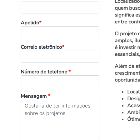
Localizado
quem busca
significa e
entre conf
Apelido
*
O projeto 
amplos, il
Correio eletrônico
*
é investir
essenciais
Além da at
Número de telefone
*
cresciment
oportunida
Local
Mensagem
*
Desig
Acess
Ambie
Ótimo