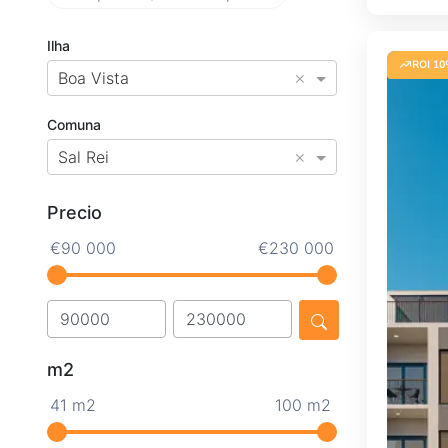
Ilha
ROI 10
×
Boa Vista
Comuna
×
Sal Rei
Precio
€90 000
€230 000
m2
41 m2
100 m2