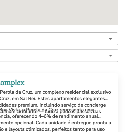
 complex
o Perola da Cruz, um complexo residencial exclusivo
 Cruz, em Sal Rei. Estes apartamentos elegantes
dades premium, incluindo serviço de concierge
Boa Vista, o Perola da Cruz representa uma
 comum cintilante — tudo a poucos passos das
ência, oferecendo 4–6% de rendimento anual
mento opcional. Cada unidade é entregue pronta a
 e layouts otimizados, perfeitos tanto para uso