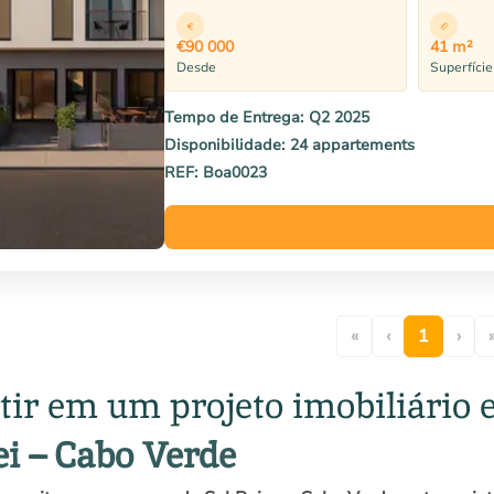
€90 000
41 m²
Desde
Superfíci
Tempo de Entrega:
Q2 2025
Disponibilidade:
24 appartements
REF:
Boa0023
«
‹
1
›
tir em um projeto imobiliário 
ei – Cabo Verde