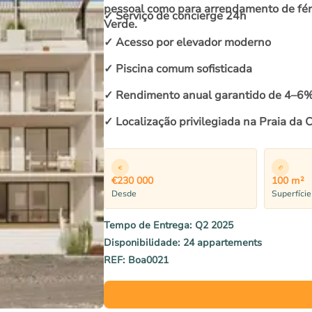
pessoal como para arrendamento de fér
✓ Serviço de concierge 24h
Verde.
✓ Acesso por elevador moderno
✓ Piscina comum sofisticada
✓ Rendimento anual garantido de 4–6
✓ Localização privilegiada na Praia da 
€230 000
100 m²
Desde
Superfíci
Tempo de Entrega:
Q2 2025
Disponibilidade:
24 appartements
REF:
Boa0021