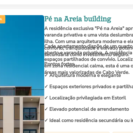
Pé na Areia building
%
A residência exclusiva "Pé na Areia" a
varanda privativa e uma vista deslumbra
ilha. Com uma arquitetura moderna e ele
Cada apartamento dispõe de um quarto,
conforto, tranquilidade e elevado potenc
aberto e varanda privativa. A residênc
secundária como investimento seguro.
espaços partilhados de convívio. Localiz
Pontos fortes
em zona residencial calma, esta é uma o
áreas mais valorizadas de Cabo Verde.
✓ Arquitetura moderna e elegante
✓ Espaços exteriores privados e partilh
✓ Localização privilegiada em Estoril
✓ Elevado potencial de arrendamento
✓ Ideal como residência secundária ou 