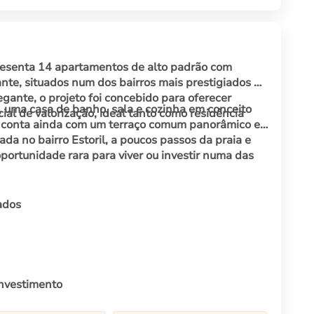
presenta 14 apartamentos de alto padrão com
nte, situados num dos bairros mais prestigiados da
gante, o projeto foi concebido para oferecer
 uma casa de banho, sala e cozinha em conceito
ial de valorização, ideal tanto como residência
ia conta ainda com um terraço comum panorâmico e
ada no bairro Estoril, a poucos passos da praia e
portunidade rara para viver ou investir numa das
ados
investimento