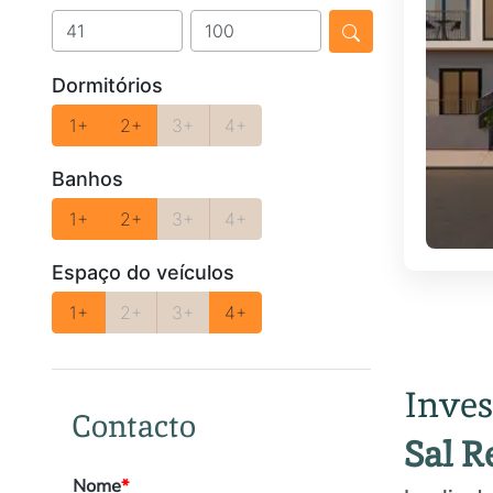
Dormitórios
1+
2+
3+
4+
Banhos
1+
2+
3+
4+
Espaço do veículos
1+
2+
3+
4+
Inves
Contacto
Sal R
Nome
*