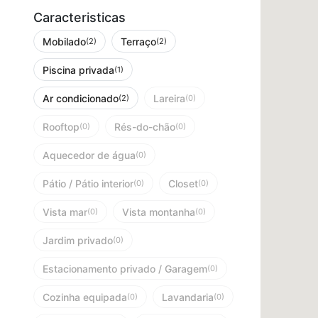
Caracteristicas
Mobilado
Terraço
(2)
(2)
Piscina privada
(1)
Ar condicionado
Lareira
(2)
(0)
Rooftop
Rés-do-chão
(0)
(0)
Aquecedor de água
(0)
Pátio / Pátio interior
Closet
(0)
(0)
Vista mar
Vista montanha
(0)
(0)
Jardim privado
(0)
Estacionamento privado / Garagem
(0)
Cozinha equipada
Lavandaria
(0)
(0)