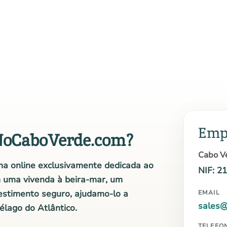
Emp
NoCaboVerde.com?
Cabo Ve
a online exclusivamente dedicada ao
NIF: 2
m uma vivenda à beira-mar, um
estimento seguro, ajudamo-lo a
EMAIL
sales
élago do Atlântico.
TELEFO